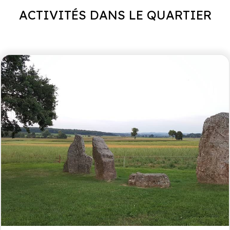
Réfrigérateur-
Lit double
flexibles
ACTIVITÉS DANS LE QUARTIER
congélateur
Couette double
Plaque de cuisson à
induction
Paiements
Inclus
Four à air chaud
Lave-vaisselle
1er dépôt
50%
Lits faits
Nespresso
A réaliser
na de
Linge de lit
Bouilloire
reservering
Linge de bain
Reste
6 weken voor
L'eau
aankomst
L'électricité
Chambre d'enfant
Salle de bains
Chauffage
Pellets (utilisation
Lit superposé
Douche
normale)
Evier
Toilettes
Règlement intérieur
Jardin
Terrasse
Pas de fêtes/
événements. Il est
Bain à remous
Table de pique-nique
interdit de fumer
Charbon de bois pour