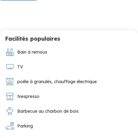
Le Chalet Pure Terre est un lieu où le calme de la nature
et l'effervescence de Durbuy sont toujours à portée de
main. Une base luxueuse aménagée avec soin pour vous
offrir un séjour inoubliable.
Facilités populaires
Dès l'entrée, vous pénétrez dans une pièce de vie
lumineuse et ouverte. Les murs en bois chaleureux et
Bain à remous
l'intérieur moderne aux textures douces — comme les
confortables fauteuils "teddy" — procurent
TV
immédiatement un sentiment de confort et de luxe. La
poêle à granulés
,
chauffage électrique
cuisine entièrement équipée et la table à manger ronde
constituent le cœur de la maison ; l'endroit idéal pour de
Nespresso
copieux petits-déjeuners ou de longues soirées
conviviales.
Barbecue au charbon de bois
Dans le coin salon douillet avec canapé lounge et grand
Parking
téléviseur, vous pourrez vous relaxer en toute intimité,