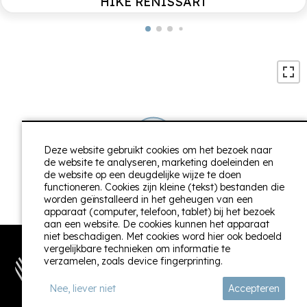
HIKE RENISSART
Terras
Omgeving
Picknick tafel
Vrijstaand
BBQ Ofyr
Op een domein
Deze website gebruikt cookies om het bezoek naar
de website te analyseren, marketing doeleinden en
de website op een deugdelijke wijze te doen
+
functioneren. Cookies zijn kleine (tekst) bestanden die
worden geïnstalleerd in het geheugen van een
−
apparaat (computer, telefoon, tablet) bij het bezoek
aan een website. De cookies kunnen het apparaat
niet beschadigen. Met cookies word hier ook bedoeld
vergelijkbare technieken om informatie te
verzamelen, zoals device fingerprinting.
Nee, liever niet
Accepteren
Volg ons: