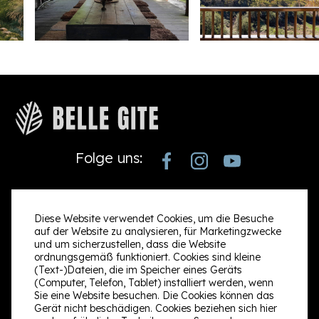
Folge uns:
Kontakt
Informationen
Diese Website verwendet Cookies, um die Besuche
auf der Website zu analysieren, für Marketingzwecke
Rue de Marlaine 3
Suchen & buchen
und um sicherzustellen, dass die Website
ordnungsgemäß funktioniert. Cookies sind kleine
6940 Wéris België
Über uns
(Text-)Dateien, die im Speicher eines Geräts
(Computer, Telefon, Tablet) installiert werden, wenn
+32499112058
Kontak
Sie eine Website besuchen. Die Cookies können das
Gerät nicht beschädigen. Cookies beziehen sich hier
info@bellegite.com