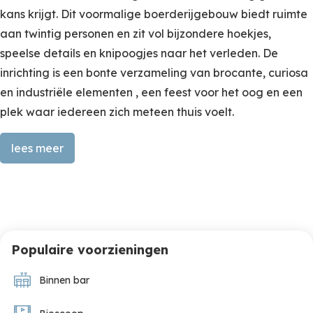
kans krijgt. Dit voormalige boerderijgebouw biedt ruimte
aan twintig personen en zit vol bijzondere hoekjes,
speelse details en knipoogjes naar het verleden. De
inrichting is een bonte verzameling van brocante, curiosa
en industriële elementen , een feest voor het oog en een
plek waar iedereen zich meteen thuis voelt.
lees meer
Van bioscoop tot dansvloer – ontdek Waldolala
Binnen nodigen de riante leefruimtes uit om samen te
genieten. De grote industriële keuken vormt het hart van
het huis, met een ruim kookeiland, twee inductieplaten,
Populaire voorzieningen
dubbele spoelbakken en meer dan genoeg apparatuur
Binnen bar
om voor een groot gezelschap te koken. Er zijn twee
vaatwassers, twee combimagnetrons, twee ovens en