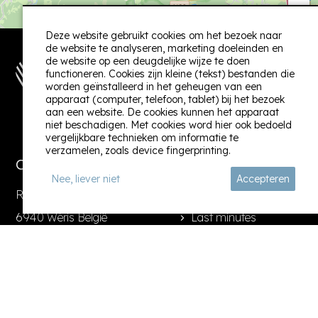
danspaal. Deze bevindt
−
fantástisch groepsverblijf om te verblijven.
zich op de 1e etage in
de zijvleugel. Is niet
Stephanie
Groep vrienden/ oktober 2024
Deze website gebruikt cookies om het bezoek naar
toegankelijk met
de website te analyseren, marketing doeleinden en
rolstoel.
de website op een deugdelijke wijze te doen
functioneren. Cookies zijn kleine (tekst) bestanden die
worden geïnstalleerd in het geheugen van een
apparaat (computer, telefoon, tablet) bij het bezoek
Tuin
Terras
Volg ons:
aan een website. De cookies kunnen het apparaat
niet beschadigen. Met cookies word hier ook bedoeld
Ruime tuin
Eettafel
vergelijkbare technieken om informatie te
Trampoline
Zitbank
verzamelen, zoals device fingerprinting.
Contact
Informatie
Grasveld
BBQ Houtskool
Nee, liever niet
Accepteren
Rue de Marlaine 3
Zoek & boek
Omgeving
6940 Wéris België
Last minutes
+32499112058
Contact
Vrijstaand
In een dorp
info@bellegite.com
Platteland
Algemene voorwaarden