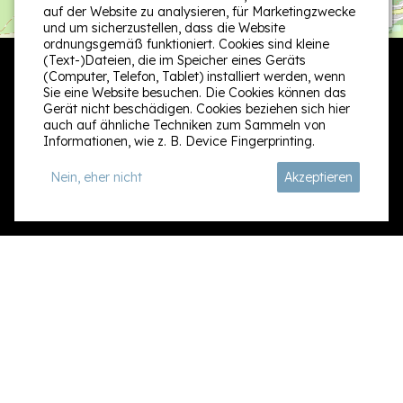
−
auf der Website zu analysieren, für Marketingzwecke
und um sicherzustellen, dass die Website
ordnungsgemäß funktioniert. Cookies sind kleine
(Text-)Dateien, die im Speicher eines Geräts
(Computer, Telefon, Tablet) installiert werden, wenn
Sie eine Website besuchen. Die Cookies können das
Gerät nicht beschädigen. Cookies beziehen sich hier
auch auf ähnliche Techniken zum Sammeln von
Informationen, wie z. B. Device Fingerprinting.
Folge uns:
Nein, eher nicht
Akzeptieren
Kontakt
Informationen
Rue de Marlaine 3
Suchen & buchen
6940 Wéris België
Über uns
+32499112058
Kontak
info@bellegite.com