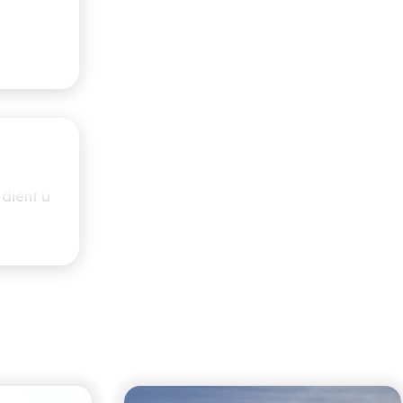
issende
 dient u
gen. Ook
.