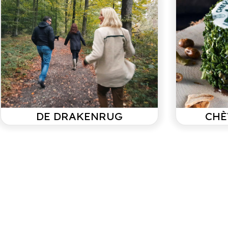
omheining. De eigenaa
Gezamenlijk
Totaal afzonderlijke
en Belle Gite zijn niet
Douche
toiletten
1
aansprakelijk indien er
Wasmachine
zich zich ongelukken
voordoen. Geen feesten
evenement. Roken is
verboden.
Zwembad
Omgeving
prive
Vrijstaand
In een dorp
Langs een weg
DE DRAKENRUG
CHÈ