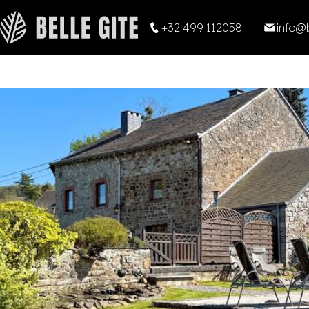
+32 499 112058
info@b