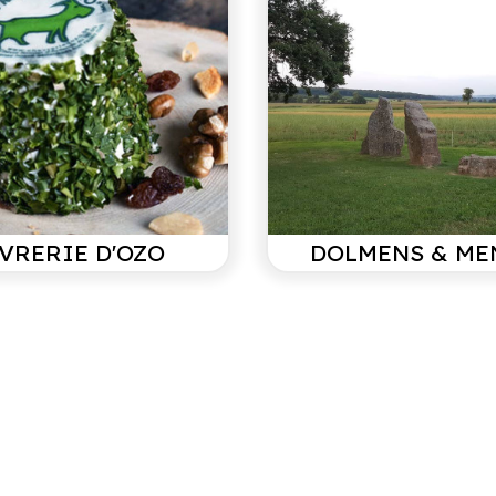
r
Ruime tuin
Eettafel
Hottub
Stoelen
Relaxbedden
4
BBQ Houtskool
Grasveld
 /
VRERIE D'OZO
DOLMENS & ME