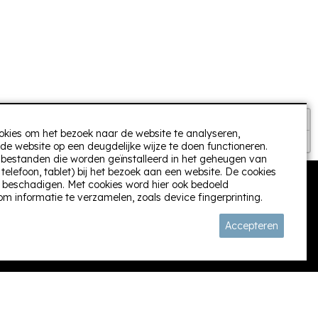
+
okies om het bezoek naar de website te analyseren,
−
de website op een deugdelijke wijze te doen functioneren.
t) bestanden die worden geïnstalleerd in het geheugen van
elefoon, tablet) bij het bezoek aan een website. De cookies
 beschadigen. Met cookies word hier ook bedoeld
om informatie te verzamelen, zoals device fingerprinting.
Volg ons:
Accepteren