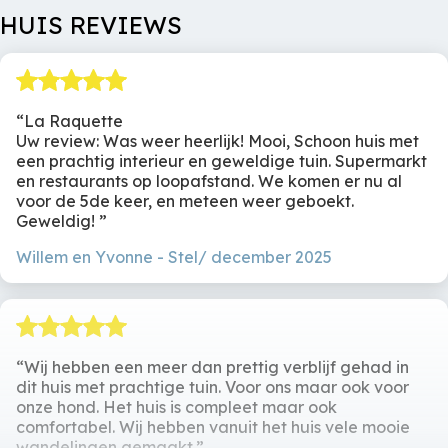
Tweepersoonsbed
Tweepersoondekbed
reserveren
HUIS REVIEWS
Tweepersoondekbed
Tweepersoondekbed
Restant
Te voldoen
Opbergruimte
binnen 6 weken voor
aankomst
CV
Badkamer
La Raquette
Huisregels
Uw review: Was weer heerlijk! Mooi, Schoon huis met
CV op de begane
Gezamenlijk
een prachtig interieur en geweldige tuin. Supermarkt
grond;
Douche
Geen feesten /
en restaurants op loopafstand. We komen er nu al
bovenverdieping wordt
Wastafel
evenement. Roken is
voor de 5de keer, en meteen weer geboekt.
indirect verwarmd
verboden.
Geweldig!
door opstijgende
warmte.
Willem en Yvonne
Stel/ december 2025
Extra
Tuin
Totaal afzonderlijke
Ruime tuin
Wij hebben een meer dan prettig verblijf gehad in
toiletten
2
Picknick Tafel
dit huis met prachtige tuin. Voor ons maar ook voor
Relax Fauteuils
2
onze hond. Het huis is compleet maar ook
Vuur cirkel
comfortabel. Wij hebben vanuit het huis vele mooie
wandelingen gemaakt.