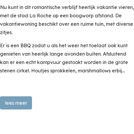
Nu kunt in dit romantische verblijf heerlijk vakantie vieren,
met de stad La Roche op een boogworp afstand. De
vakantiewoning beschikt over een ruime tuin, met diverse
zitjes.
Er is een BBQ zodat u als het weer het toelaat ook kunt
genieten van heerlijk lange avonden buiten. Afsluitend
kan er een echt kampvuur gestookt worden in de grote
stenen cirkel. Houtjes sprokkelen, marshmallows erbij...
Historisch paviljoen met unieke charme en sfeervolle
lees meer
tuin
Tegenover het kasteel van Ronzon ligt La Raquette, een
voormalig paviljoen dat vroeger dienstdeed als rustpunt