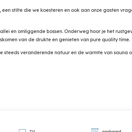
g, een stilte die we koesteren en ook aan onze gasten vrag
vallei en omliggende bossen. Onderweg hoor je het rustg
oskomen van de drukte en genieten van pure quality time.
op de steeds veranderende natuur en de warmte van sauna o
 wie écht wil ontsnappen.
scholen in een rustige vallei.
n moderne gashaard. Grote ramen laten het landschap bin
feervolle eethoek met handgemaakte tafel en elegante ver
TV
gashaard