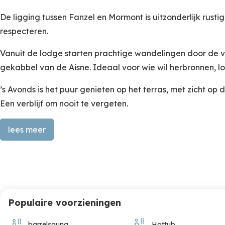
De ligging tussen Fanzel en Mormont is uitzonderlijk rusti
respecteren.
Vanuit de lodge starten prachtige wandelingen door de 
gekabbel van de Aisne. Ideaal voor wie wil herbronnen, l
’s Avonds is het puur genieten op het terras, met zicht 
Een verblijf om nooit te vergeten.
lees meer
Gebouwd met respect voor de natuur, ontworpen voor
Een stalen trap leidt je naar deze stijlvolle lodge, diep ver
Binnen wacht een warme leefruimte met sofa, fauteuil e
Populaire voorzieningen
De open keuken is volledig uitgerust en grenst aan een s
barrelsauna
Hottub