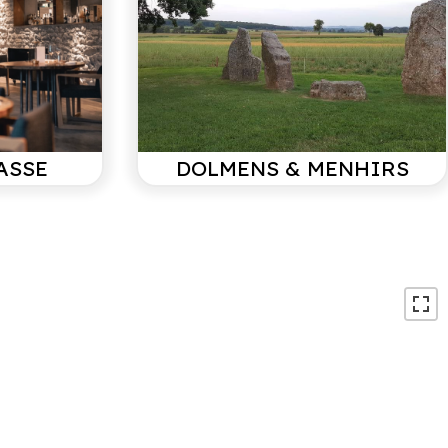
beneden te gaan, maar verder geen opmerkingen.
ber 2023
ASSE
DOLMENS & MENHIRS
richt compleet, schoon appartement met heerlijke hot-
eten van de reeën, te spotten vanaf het gezellige
et terras ligt helaas grotendeels in de schaduw, maar
kken met een glaasje wijn in de Tu
/ september 2023
je. Werkelijk alles klopt. Het is mooi en schoon. Op het
n mooi pakket van handdoeken toilet artikelen en
 Net een hotel. Het uitzicht is adembenemend. De hottub