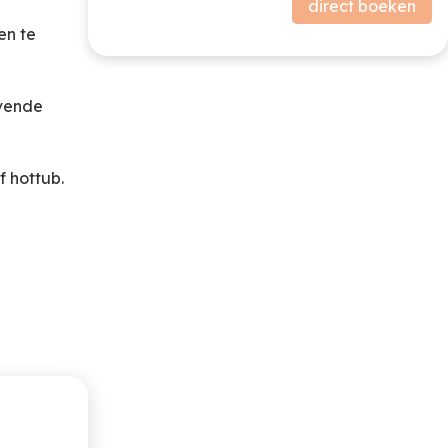
direct boeken
Verblijf
0,00
Subtotaal (excl. borg)
en te
Borg
0,00
evende
f hottub.
nenstromen.
lichting.