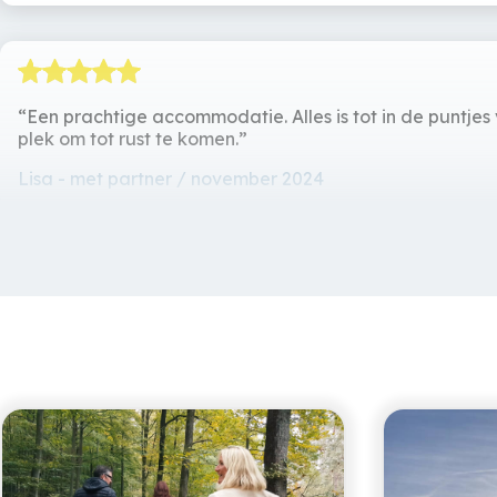
Een prachtige accommodatie. Alles is tot in de puntjes
plek om tot rust te komen.
Lisa
met partner / november 2024
Wat een geweldig uitzicht en fijne plek om te vertoev
dan op de foto's. Groot compliment aan de schoonmaaks
ontzettend schoon uit. Ook het beddengoed rook overhe
Welvaere was echt geweldig! Leuk om ook hout te stoken
hoogtepunt de sauna met een fenomenaal uitzicht! Wi
terug
Peters
gezin / 14 april 2024