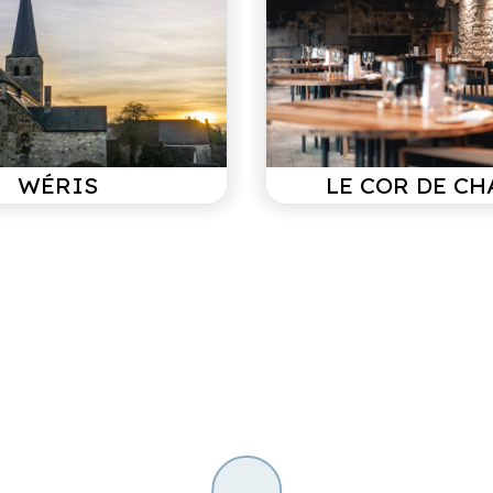
hoog zijn om vlot naar 
Herman
gezin/ septem
van de L'Aisne. Zo goed
ciale vermelding voor de
WÉRIS
LE COR DE CH
Heel mooi sfeervol inge
tub en sauna. Volop geni
balkon in de avondzon. H
dat mag de pret niet dru
Fam. van Eck
partner 
 boekt denk je misschien
ten wij naar aanleiding
s een 2 en 6 persoons
Het is een prachtig huis
bed lag bij aankomst ee
badjassen plus slippers.
staat toch duidelijk