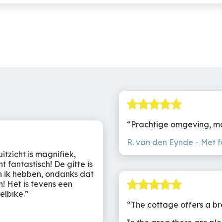
Barrelsauna
Relaxbedden
2
it
en
Prachtige omgeving, moo
es
R. van den Eynde
Met f
itzicht is magnifiek,
 fantastisch! De gitte is
en ik hebben, ondanks dat
n
! Het is tevens een
elbike.
The cottage offers a br