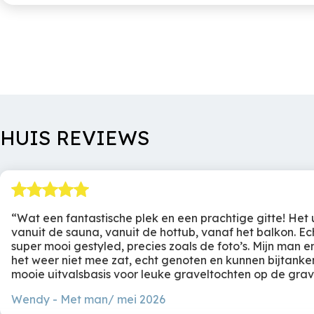
flexibele aankomst -
vertrekdagen
Huisregels
Concept
Geen feesten /
Exclusieve lodges met
evenement. Roken is
optimale privacy
De
verboden. Huisdieren niet
totale woning bestaat u
HUIS REVIEWS
toegestaan
twee lodges, plus een
privé gedeelte voor de
eigenaars, zo ontworp
dat uw privacy is
gewaarborgd. De lodg
zijn door een speciale
Wat een fantastische plek en een prachtige gitte! Het u
constructie in de vallei
vanuit de sauna, vanuit de hottub, vanaf het balkon. Echt
opgebouwd. Via de
super mooi gestyled, precies zoals de foto’s. Mijn man 
aangelegde trappen e
het weer niet mee zat, echt genoten en kunnen bijtanken
terrassen heeft u
mooie uitvalsbasis voor leuke graveltochten op de grav
toegang tot uw verblijf.
Wendy
Met man/ mei 2026