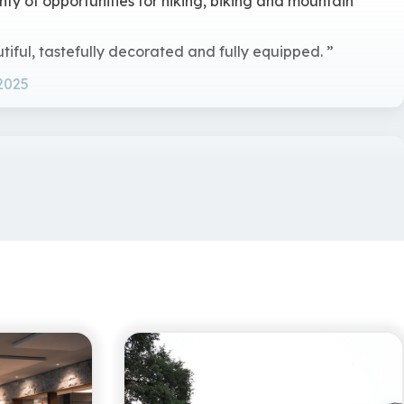
nty of opportunities for hiking, biking and mountain
utiful, tastefully decorated and fully equipped.
2025
nen ontspannen. Het appartement is warm en met veel
a met uitzicht over het dal was echt bijzonder, en
eb je volop privacy.
25
nterieur en alles ter beschikking, prachtig panorama,
el is de toegang via de trap waar de treden iets te