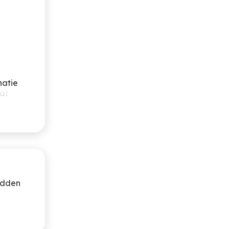
 geniet je
. En als
n.
natie
at
dden