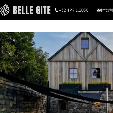
+32 499 112058
info@b