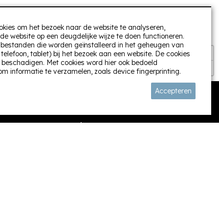
oevoeging. Heerlijk relaxen. Verder is de keuken zeer
oten van ons verblijf en voor 100% voor herhaling
ereen aanraden. Het contact met de eigenaren was
okies om het bezoek naar de website te analyseren,
raag had dan kon je even bellen en je werd direct
de website op een deugdelijke wijze te doen functioneren.
dankt voor de goede zorgen en tot ziens.
t) bestanden die worden geïnstalleerd in het geheugen van
+
elefoon, tablet) bij het bezoek aan een website. De cookies
 beschadigen. Met cookies word hier ook bedoeld
−
om informatie te verzamelen, zoals device fingerprinting.
Accepteren
e, en geef ook zeker nog onze dank door aan Cindy.
Volg ons:
ag nog kort gesproken!
g weekend gehad. Wat een heerlijke plek is het daar.
 afwerking is echt een droom!! Die geur die dat geeft,
lier Rebul viel trouwens ook heel erg in de smaak!