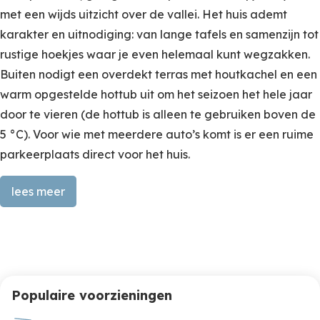
met een wijds uitzicht over de vallei. Het huis ademt
karakter en uitnodiging: van lange tafels en samenzijn tot
rustige hoekjes waar je even helemaal kunt wegzakken.
Buiten nodigt een overdekt terras met houtkachel en een
warm opgestelde hottub uit om het seizoen het hele jaar
door te vieren (de hottub is alleen te gebruiken boven de
5 °C). Voor wie met meerdere auto’s komt is er een ruime
parkeerplaats direct voor het huis.
lees meer
Ontdek de Ruimtes & Comfort van Le Manoir de Heyd
De keuken is royaal en volledig uitgerust: een grote RVS-
koelkast, oven, inductiekookplaat, twee magnetrons,
vaatwasser, filterkoffiezetter en Nespresso. Er is veel
Populaire voorzieningen
werkruimte en een bar waar je tijdens het koken gezellig