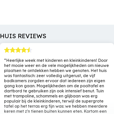
Vaatwasser
De gedeelde badkamers zijn praktisch ingericht met
Nespresso
Betalingen
Extra's
dubbele wastafels, douche en toilet. Elke slaapkamer is
Filterkoffie
Waterkoker
uitgerust met een Smart TV.
1e aanbetaling
50%
Handdoeken
dient u
Te voldoen
na het
zelf mee te brengen (of
Op de tweede verdieping zijn nog eens twee
reserveren
te huren). Ook uw
HUIS REVIEWS
Slaapkamer 1
Slaapkamer 2
slaapkamers te vinden, elk met een eigen privé
Restant
binnen 6
keukenlinnen.
weken voor aankomst
badkamer (dubbele wastafel, douche en toilet) en
Afzondelijke bedden
Familie kamer
Tweepersoonsbed
Afzondelijke bedden
eveneens een eigen Smart TV. Door deze indeling is het
Douche
Eenpersoonsdekbed
huis ideaal voor families of groepen waarbij zowel
Huisregels
Heerlijke week met kinderen en kleinkinderen! Door
Wastafel
TV
het mooie weer en de vele mogelijkheden om nieuwe
Toilet
Opbergruimte
gemeenschappelijke als privé-ruimtes gewenst zijn.
Geen feesten /
plaatsen te ontdekken hebben we genoten. Het huis
TV
evenement. Roken is
was fantastisch: zeer volledig uitgerust, de vijf
Buiten is er een lange tafel onder een glazen afdak met
verboden.
badkamers zorgden ervoor dat iedereen zijn eigen
uitzicht over de vallei — fantastisch voor zomeravonden
gang kon gaan. Mogelijkheden om de pooltafel en
Slaapkamer 3
Slaapkamer 4
dartbord te gebruiken zijn ook intensief benut. Tuin
wanneer de zon langzaam zakt. Een grote buitenkachel
met trampoline, schommels en glijbaan was erg
Familie kamer
Afzondelijke bedden
zorgt voor sfeer en warmte, en op het gazon kunnen
populair bij de kleinkinderen, terwijl de supergrote
Afzondelijke bedden
Tweepersoondekbed
kinderen zich uitleven op de trampoline, glijbaan en
tafel op het terras erg fijn was: we hebben meerdere
Eenpersoonsdekbed
Inloopdouche
keren met z'n tienen buiten kunnen eten. Kortom een
schommel. BBQ-voorzieningen zijn aanwezig voor
TV
Wastafel