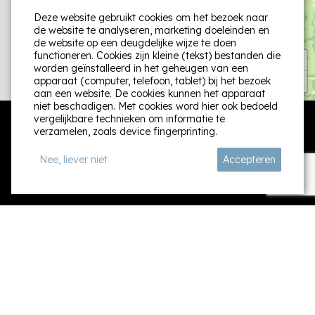
Deze website gebruikt cookies om het bezoek naar
de website te analyseren, marketing doeleinden en
de website op een deugdelijke wijze te doen
functioneren. Cookies zijn kleine (tekst) bestanden die
+
worden geïnstalleerd in het geheugen van een
−
apparaat (computer, telefoon, tablet) bij het bezoek
aan een website. De cookies kunnen het apparaat
niet beschadigen. Met cookies word hier ook bedoeld
vergelijkbare technieken om informatie te
verzamelen, zoals device fingerprinting.
Nee, liever niet
Accepteren
Volg ons:
Contact
Informatie
Rue de Marlaine 3
Zoek & boek
6940 Wéris België
Last minutes
+32499112058
Contact