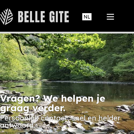
Vragen? We helpen je
graag verder.
Persoonlijk contact, snel en helder
antwoord.