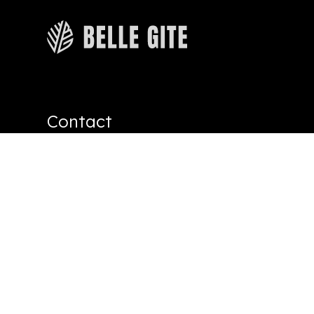
Contact
Rue de Marlaine 3
6940 Wéris België
+32499112058
info@bellegite.com
Algemene voorwaarden