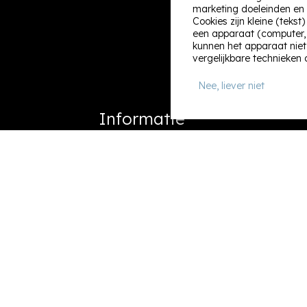
marketing doeleinden en 
Cookies zijn kleine (teks
een apparaat (computer, t
kunnen het apparaat niet
vergelijkbare technieken 
Nee, liever niet
Informatie
Zoek & boek
Last minutes
Contact