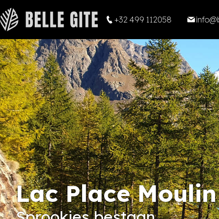
+32 499 112058
info@b
Lac Place Moulin
Sprookjes bestaan