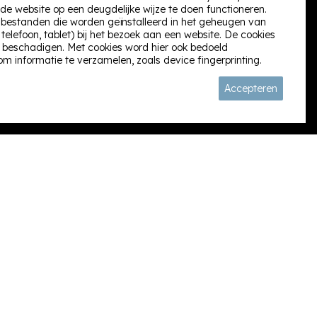
de website op een deugdelijke wijze te doen functioneren.
t) bestanden die worden geïnstalleerd in het geheugen van
elefoon, tablet) bij het bezoek aan een website. De cookies
Volg ons:
 beschadigen. Met cookies word hier ook bedoeld
om informatie te verzamelen, zoals device fingerprinting.
Accepteren