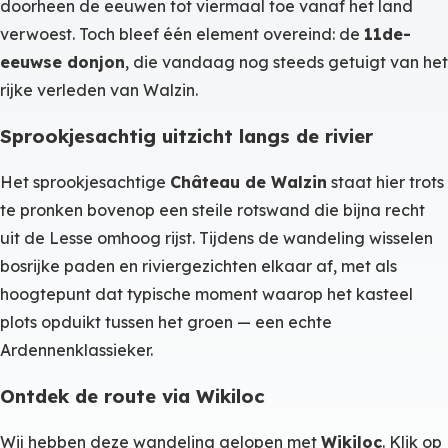
doorheen de eeuwen tot viermaal toe vanaf het land
verwoest. Toch bleef één element overeind: de
11de-
eeuwse donjon
, die vandaag nog steeds getuigt van het
rijke verleden van Walzin.
Sprookjesachtig uitzicht langs de rivier
Het sprookjesachtige
Château de Walzin
staat hier trots
te pronken bovenop een steile rotswand die bijna recht
uit de Lesse omhoog rijst. Tijdens de wandeling wisselen
bosrijke paden en riviergezichten elkaar af, met als
hoogtepunt dat typische moment waarop het kasteel
plots opduikt tussen het groen — een echte
Ardennenklassieker.
Ontdek de route via Wikiloc
Wij hebben deze wandeling gelopen met
Wikiloc
. Klik op