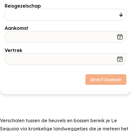
Reisgezelschap
Aankomst
Vertrek
Prijsopbouw
direct boeken
Verblijf
0,00
Subtotaal (excl. borg)
Borg
0,00
Verscholen tussen de heuvels en bossen bereik je Le
Sequoia via kronkelige landweggetjes die je meteen het