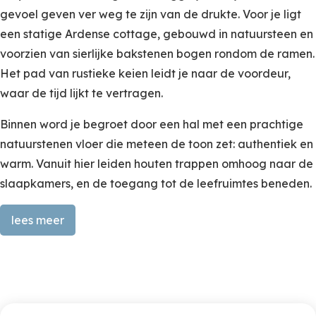
gevoel geven ver weg te zijn van de drukte. Voor je ligt
een statige Ardense cottage, gebouwd in natuursteen en
voorzien van sierlijke bakstenen bogen rondom de ramen.
Het pad van rustieke keien leidt je naar de voordeur,
waar de tijd lijkt te vertragen.
Binnen word je begroet door een hal met een prachtige
natuurstenen vloer die meteen de toon zet: authentiek en
warm. Vanuit hier leiden houten trappen omhoog naar de
slaapkamers, en de toegang tot de leefruimtes beneden.
lees meer
Ontdek de charme van Le Sequoia
De keuken vormt het hart van het huis. Hier komen
modern gemak en nostalgie samen: een strak wit
keukenblok met oven, kookplaat en vaatwasser
tegenover een robuuste houten eettafel waar lange