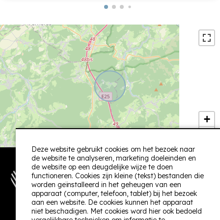
Mélissa
Met familie/ april 2025
Heerlijk verblijf gehad in Le Sequoia! Mooie, ruime
woning en alles is er aanwezig wat je nodig hebt.
Heel mooi gerenoveerd. Prachtige omgeving waar
we vele leuke wandelingen hebben gedaan met zijn
allen. Een echte aanrader en topper!
Hillary
Met gezin/ oktober 2024
+
−
Deze website gebruikt cookies om het bezoek naar
de website te analyseren, marketing doeleinden en
de website op een deugdelijke wijze te doen
Heel charmant huis , gerenoveerd met aandacht
functioneren. Cookies zijn kleine (tekst) bestanden die
voor de originele structuur . slpk beneden niet echt
worden geïnstalleerd in het geheugen van een
ok , dubbel bed ontbreekt net zoals extra
apparaat (computer, telefoon, tablet) bij het bezoek
aan een website. De cookies kunnen het apparaat
Volg ons:
douche/lavabo bvb . Living ok , lederen zetel niet ok
niet beschadigen. Met cookies word hier ook bedoeld