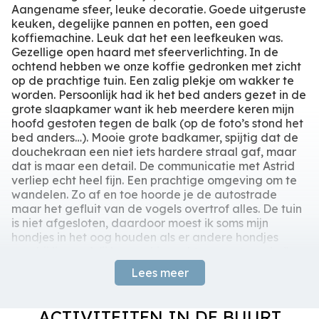
Opbergruimte
Aangename sfeer, leuke decoratie. Goede uitgeruste
maaltijden in de buitenlucht, omringd door het groen van
Schoonmaak
Geen feesten /
keuken, degelijke pannen en potten, een goed
de Ardennen. Je auto parkeer je eenvoudig naast of voor
Water
evenement. Roken is
koffiemachine. Leuk dat het een leefkeuken was.
Badkamer
Extra
het huis, al kan de helling in de winter wat uitdagend zijn.
Electriciteit
verboden
Gezellige open haard met sfeerverlichting. In de
Verwarming
ochtend hebben we onze koffie gedronken met zicht
Gezamenlijk
Totaal afzonderlijke
op de prachtige tuin. Een zalig plekje om wakker te
Le Sequoia is meer dan een vakantiehuis: het is een plek
Ligbad/douche
toiletten
1
worden. Persoonlijk had ik het bed anders gezet in de
waar geschiedenis en comfort elkaar ontmoeten.
combinatie
grote slaapkamer want ik heb meerdere keren mijn
Wastafel
hoofd gestoten tegen de balk (op de foto’s stond het
Toilet
bed anders…). Mooie grote badkamer, spijtig dat de
douchekraan een niet iets hardere straal gaf, maar
dat is maar een detail. De communicatie met Astrid
verliep echt heel fijn. Een prachtige omgeving om te
Tuin
Terras
wandelen. Zo af en toe hoorde je de autostrade
maar het gefluit van de vogels overtrof alles. De tuin
Ruime tuin
Picknick tafel
is niet afgesloten, daardoor moest ik soms mijn
Relax Fauteuils
2
BBQ Houtskool
hondjes in het oog houden als er andere hondjes
Grasveld
voorbij liepen. Wij komen hier echt graag terug!.
Lees meer
Magali
Koppel/ maart 2026
Omgeving
ACTIVITEITEN IN DE BUURT