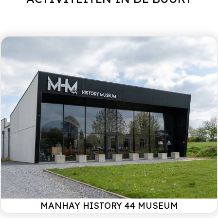
Vrijstaand
Platteland
We verbleven een midweek in Le Sequoia met onze
hond. Wat een prachtige plek en wat een enorme
tuin! Genoeg te beleven voor de natuurliefhebbers
die wij zijn. Ook de hond was super enthousiast
vanwege de ruimte die hij had. Het huis zelf is ruim,
authentiek Ardens en staat aan een rustig straatje
met enkele ander huizen en verder niets dan groen
om je heen. Genieten!
Erik
Stel/ september 2025
Een tijdloos verblijf in dit charmante huisje. Bij elke
blik ontdekken we details die ons een beetje meer
doen dromen... Alles wat we nodig hadden was
aanwezig, dus het ontbrak ons aan niets. We hebben
een geweldig weekend gehad. BEDANKT
MANHAY HISTORY 44 MUSEUM