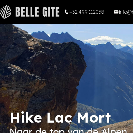
+32 499 112058
info@b
Hike Lac Mort
Naar de top van de Alpen