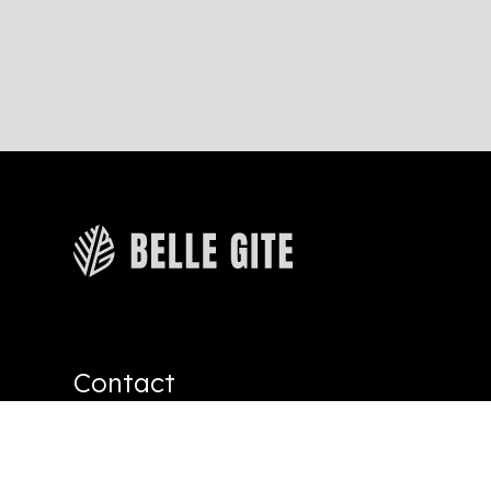
Contact
Rue de Marlaine 3
6940 Wéris België