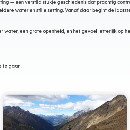
g — een verstild stukje geschiedenis dat prachtig contra
lheldere water en stille setting. Vanaf daar begint de laats
er water, een grote openheid, en het gevoel letterlijk op h
e te gaan.