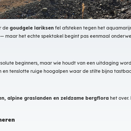
r de
goudgele lariksen
fel afsteken tegen het aquamarij
r — maar het echte spektakel begint pas eenmaal onderwe
absolute beginners, maar wie houdt van een uitdaging wordt
en en tenslotte ruige hoogalpen waar de stilte bijna tastba
n, alpine graslanden en zeldzame bergflora
het over.
meren