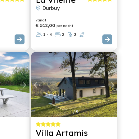
Durbuy
vanaf
€ 512,00
per nacht
1 - 4
2
2
1
/
5
Villa Artamis