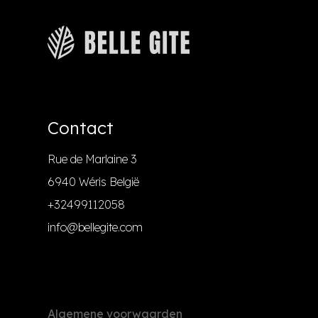
Contact
Rue de Marlaine 3
6940 Wéris België
+32499112058
info@bellegite.com
Algemene voorwaarden