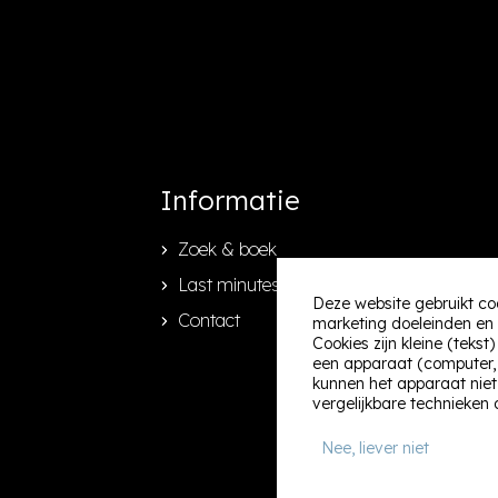
Informatie
Zoek & boek
Last minutes
Deze website gebruikt co
Contact
marketing doeleinden en 
Cookies zijn kleine (teks
een apparaat (computer, t
kunnen het apparaat niet
vergelijkbare technieken 
Nee, liever niet