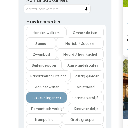
Aantal badkamers
Huis kenmerken
Honden welkom
Omheinde tuin
Sauna
Hottub / Jacuzzi
Zwembad
Haard / houtkachel
Buitengewoon
Aan wandelroutes
Panoramisch uitzicht
Rustig gelegen
Aan het water
Vrijstaand
Luxueus ingericht
Charme verblijf
Romantisch verblijf
Kindvriendelijk
Trampoline
Grote groepen