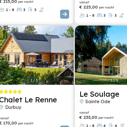
€ 215,00
per nacht
vanaf
€ 225,00
per nacht
1 - 8
3
3
1 - 8
3
3
1
/
5
1
/
5
Le Soulage
Chalet Le Renne
Sainte Ode
Durbuy
vanaf
€ 233,00
per nacht
vanaf
€ 170,00
per nacht
1 - 8
4
4