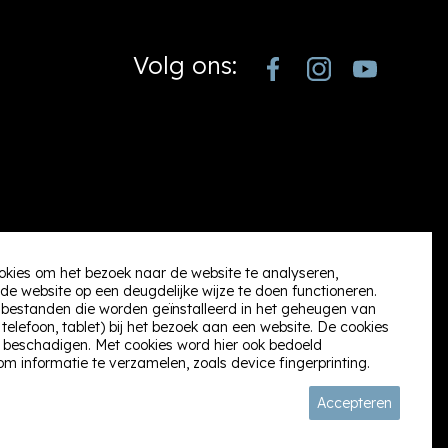
Volg ons:
okies om het bezoek naar de website te analyseren,
de website op een deugdelijke wijze te doen functioneren.
t) bestanden die worden geïnstalleerd in het geheugen van
elefoon, tablet) bij het bezoek aan een website. De cookies
 beschadigen. Met cookies word hier ook bedoeld
om informatie te verzamelen, zoals device fingerprinting.
Accepteren