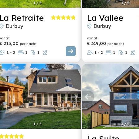
1
/
5
1
/
5
La Retraite
La Vallee
Durbuy
Durbuy
vanaf
vanaf
€ 215,00
€ 319,00
per nacht
per nacht
1 - 2
1
1
1 - 2
1
1
1
/
5
1
/
5
La Suite