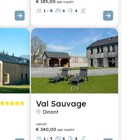
€ 185,00
per nacht
1 - 8
4
4
1
/
5
Val Sauvage
Dinant
vanaf
€ 340,00
per nacht
1 - 9
4
4