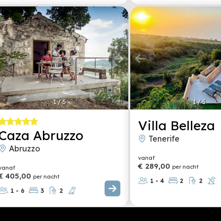
1
/
5
1
/
5
Villa Belleza
Caza Abruzzo
Tenerife
Abruzzo
vanaf
€ 289,00
per nacht
vanaf
€ 405,00
per nacht
1 - 4
2
2
1 - 6
3
2