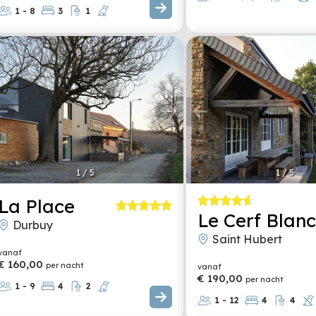
1 - 8
3
1
1
/
5
1
/
5
La Place
Le Cerf Blan
Durbuy
Saint Hubert
vanaf
€ 160,00
per nacht
vanaf
€ 190,00
per nacht
1 - 9
4
2
1 - 12
4
4