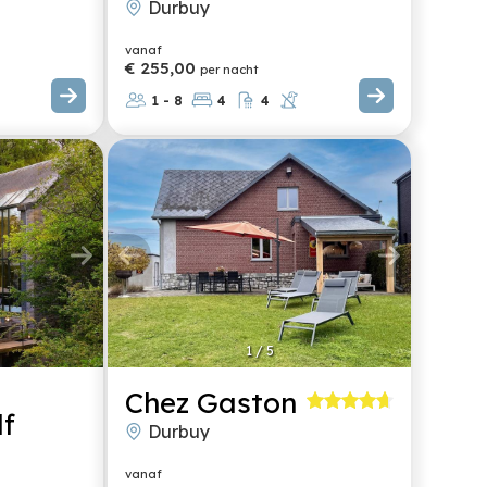
Durbuy
vanaf
€ 255,00
per nacht
1 - 8
4
4
1
/
5
Chez Gaston
lf
Durbuy
vanaf