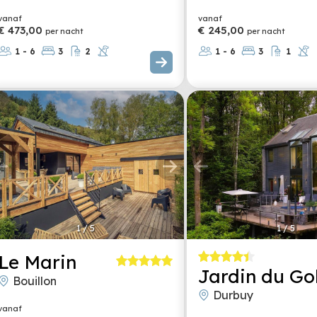
vanaf
vanaf
€ 473,00
€ 245,00
per nacht
per nacht
1 - 6
3
2
1 - 6
3
1
1
/
5
1
/
5
Le Marin
Jardin du Go
Bouillon
Durbuy
vanaf