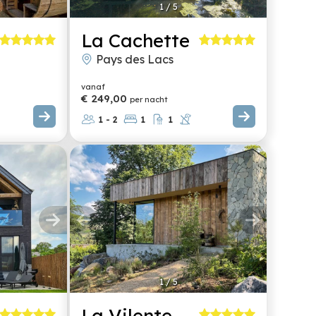
1
/
5
La Cachette
Pays des Lacs
vanaf
€ 249,00
per nacht
1 - 2
1
1
1
/
5
La Vilente