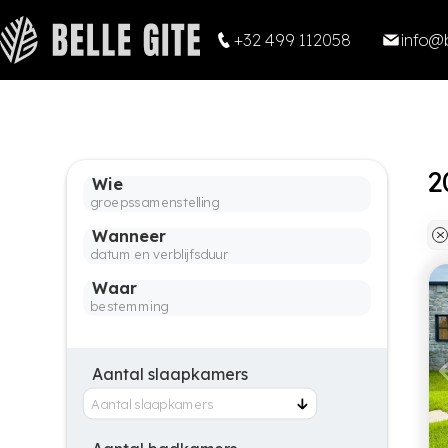
+32 499 112058
info@b
Wie
Wanneer
Waar
Aantal slaapkamers