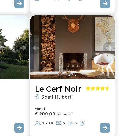
1
/
5
Le Cerf Noir
c
Saint Hubert
vanaf
€ 200,00
per nacht
1 - 14
5
3