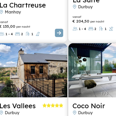
La Chartreuse
Durbuy
Manhay
vanaf
€ 204,50
per nacht
vanaf
€ 135,00
per nacht
1 - 4
2
1
1 - 4
2
1
1
/
5
1
/
5
Les Vallees
Coco Noir
Durbuy
Durbuy